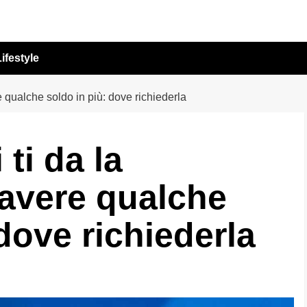
ifestyle
re qualche soldo in più: dove richiederla
 ti da la
i avere qualche
dove richiederla