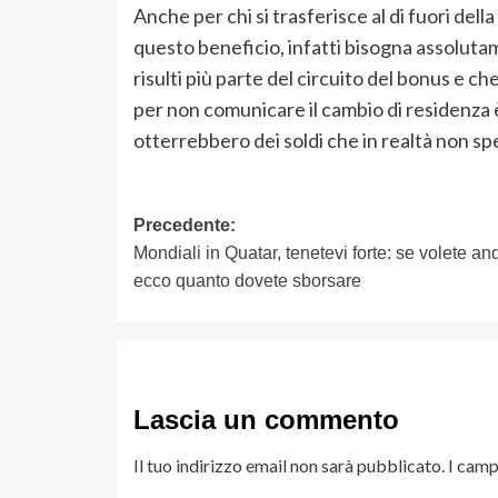
Anche per chi si trasferisce al di fuori dell
questo beneficio, infatti bisogna assoluta
risulti più parte del circuito del bonus e 
per non comunicare il cambio di residenza è
otterrebbero dei soldi che in realtà non s
Navigazione
Precedente:
Mondiali in Quatar, tenetevi forte: se volete an
articolo
ecco quanto dovete sborsare
Lascia un commento
Il tuo indirizzo email non sarà pubblicato.
I camp