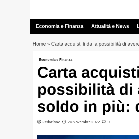
Vai
al
contenuto
Economia e Finanza
Attualità e News
L
Home
»
Carta acquisti ti da la possibilità di ave
Economia e Finanza
Carta acquisti
possibilità d
soldo in più: 
Redazione
20 Novembre 2022
0