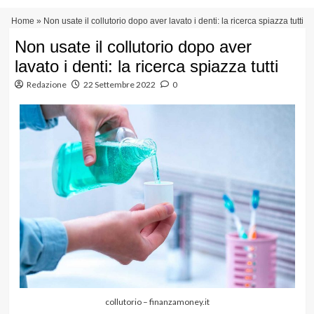
Vai
Menu
Home
»
Non usate il collutorio dopo aver lavato i denti: la ricerca spiazza tutti
al
principale
contenuto
Non usate il collutorio dopo aver
lavato i denti: la ricerca spiazza tutti
Redazione
22 Settembre 2022
0
collutorio – finanzamoney.it