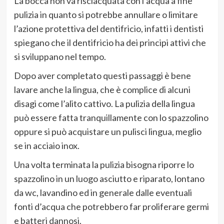
La bocca non va risciacquata con l’acqua a fine
pulizia in quanto si potrebbe annullare o limitare
l’azione protettiva del dentifricio, infatti i dentisti
spiegano che il dentifricio ha dei principi attivi che
si sviluppano nel tempo.
Dopo aver completato questi passaggi è bene
lavare anche la lingua, che è complice di alcuni
disagi come l’alito cattivo. La pulizia della lingua
può essere fatta tranquillamente con lo spazzolino
oppure si può acquistare un pulisci lingua, meglio
se in acciaio inox.
Una volta terminata la pulizia bisogna riporre lo
spazzolino in un luogo asciutto e riparato, lontano
da wc, lavandino ed in generale dalle eventuali
fonti d’acqua che potrebbero far proliferare germi
e batteri dannosi.